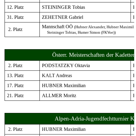
12. Platz
STEININGER Tobias
Fl
31. Platz
ZEHETNER Gabriel
Fl
Mannschaft OÖ
(Hubner Alexander, Hubner Maximili
2. Platz
Steininger Tobias
, Humer Simon (FKVoe))
Ö
sterr. Meisterschaften der Kadette
2. Platz
PODSTATZKY Oktavia
Fl
13. Platz
KALT Andreas
Fl
17. Platz
HUBNER Maximilian
Fl
21. Platz
ALLMER Moritz
Fl
Alpen-Adria-Jugendfechtturnier Kl
2. Platz
HUBNER Maximilian
Fl