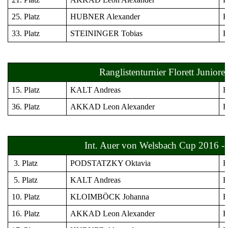
25. Platz
HUBNER Alexander
Fl
33. Platz
STEININGER Tobias
Fl
Ranglistenturnier Florett Juniore
15. Platz
KALT Andreas
Fl
36. Platz
AKKAD Leon Alexander
Fl
Int. Auer von Welsbach Cup 2016 - 
3. Platz
PODSTATZKY Oktavia
Fl
5. Platz
KALT Andreas
Fl
10. Platz
KLOIMBÖCK Johanna
Fl
16. Platz
AKKAD Leon Alexander
Fl