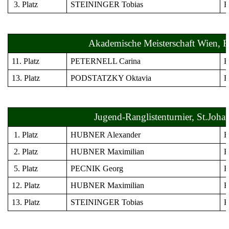
3. Platz
STEININGER Tobias
Fl
Akademische Meisterschaft Wien, Fl
11. Platz
PETERNELL Carina
Fl
13. Platz
PODSTATZKY Oktavia
Fl
Jugend-Ranglistenturnier, St.Joha
1. Platz
HUBNER Alexander
Fl
2. Platz
HUBNER Maximilian
Fl
5. Platz
PECNIK Georg
Fl
12. Platz
HUBNER Maximilian
Fl
13. Platz
STEININGER Tobias
Fl