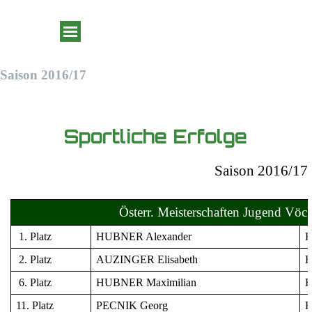
Direkt zum Seiteninhalt
Menü überspringen
Saison 2016/17
Sportliche Erfolge
Saison 2016/17
Österr. Meisterschaften Jugend Vöc
1. Platz
HUBNER Alexander
Fl
2. Platz
AUZINGER Elisabeth
Fl
6. Platz
HUBNER Maximilian
Fl
11. Platz
PECNIK Georg
Fl