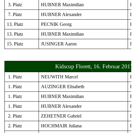
3. Platz
HUBNER Maximilian
Fl
7. Platz
HUBNER Alexander
Fl
13. Platz
PECNIK Georg
Fl
13. Platz
HUBNER Maximilian
Fl
15. Platz
JUSINGER Aaron
Fl
Kidscup Florett, 16. Februar 201
1. Platz
NEUWITH Marcel
Fl
1. Platz
AUZINGER Elisabeth
Fl
1. Platz
HUBNER Maximilian
Fl
1. Platz
HUBNER Alexander
Fl
2. Platz
ZEHETNER Gabriel
Fl
2. Platz
HOCHMAIR Juliana
Fl