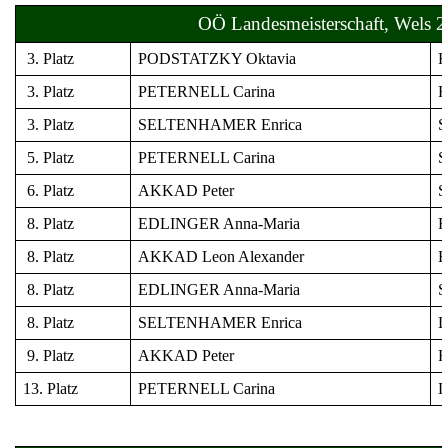
OÖ Landesmeisterschaft, Wels 2
3. Platz
PODSTATZKY Oktavia
Fl
3. Platz
PETERNELL Carina
Fl
3. Platz
SELTENHAMER Enrica
S
5. Platz
PETERNELL Carina
S
6. Platz
AKKAD Peter
S
8. Platz
EDLINGER Anna-Maria
Fl
8. Platz
AKKAD Leon Alexander
Fl
8. Platz
EDLINGER Anna-Maria
S
8. Platz
SELTENHAMER Enrica
D
9. Platz
AKKAD Peter
Fl
13. Platz
PETERNELL Carina
D