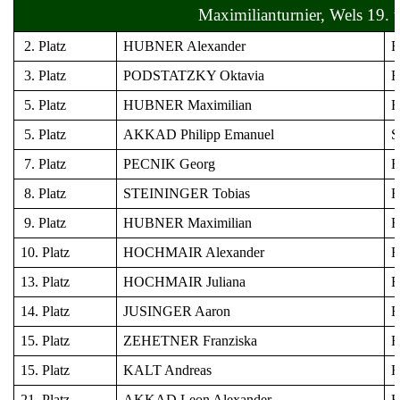
Maximilianturnier, Wels 19. 
2. Platz
HUBNER Alexander
Fl
3. Platz
PODSTATZKY Oktavia
Fl
5. Platz
HUBNER Maximilian
Fl
5. Platz
AKKAD Philipp Emanuel
S
7. Platz
PECNIK Georg
Fl
8. Platz
STEININGER Tobias
Fl
9. Platz
HUBNER Maximilian
Fl
10. Platz
HOCHMAIR Alexander
Fl
13. Platz
HOCHMAIR Juliana
Fl
14. Platz
JUSINGER Aaron
Fl
15. Platz
ZEHETNER Franziska
Fl
15. Platz
KALT Andreas
Fl
21. Platz
AKKAD Leon Alexander
Fl