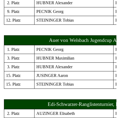
2. Platz
HUBNER Alexander
Fl
9. Platz
PECNIK Georg
Fl
12. Platz
STEININGER Tobias
Fl
Auer von Welsbach Jugendcup Alt
1. Platz
PECNIK Georg
Fl
3. Platz
HUBNER Maximilian
Fl
3. Platz
HUBNER Alexander
Fl
15. Platz
JUSINGER Aaron
Fl
15. Platz
STEININGER Tobias
Fl
Edi-Schwarzer-Ranglistenturnier,
2. Platz
AUZINGER Elisabeth
Fl